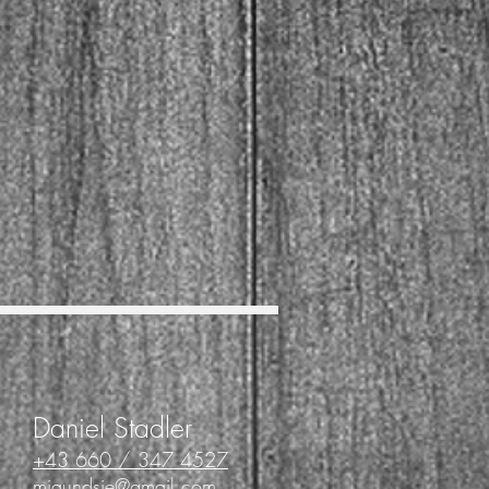
Daniel Stadler
+43 660 / 347 4527
miaundsie@gmail.com